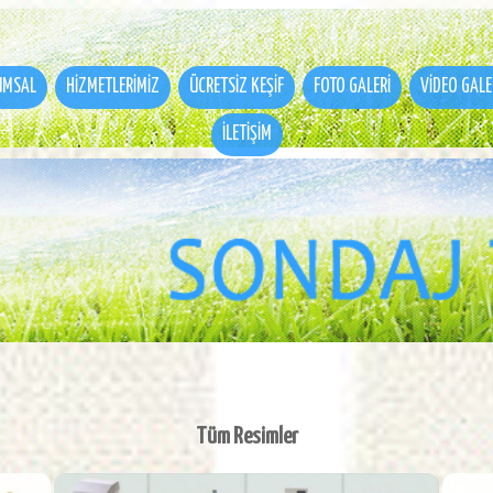
UMSAL
HİZMETLERİMİZ
ÜCRETSİZ KEŞİF
FOTO GALERİ
VİDEO GALE
İLETİŞİM
Tüm Resimler