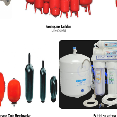
Genleşme Tankları
Emon Sondaj
eşme Tank Membranları
Ev tipi su arıtma