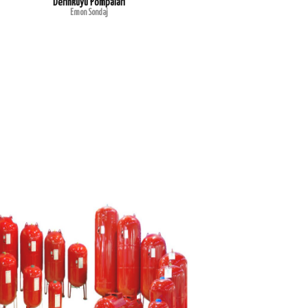
Derinkuyu Pompaları
Emon Sondaj