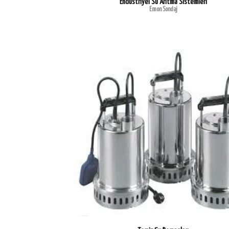
Endüstriyel Su Arıtma Sistemleri
Emon Sondaj