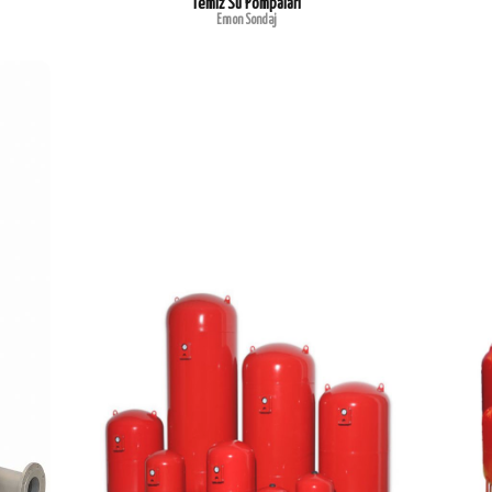
Temiz Su Pompaları
Emon Sondaj